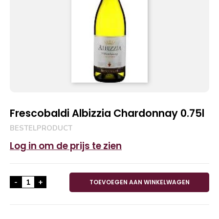
Frescobaldi Albizzia Chardonnay 0.75l
BESTELPRODUCT
Log in om de prijs te zien
Frescobaldi Albizzia Chardonnay 0.75l aantal
-
+
TOEVOEGEN AAN WINKELWAGEN