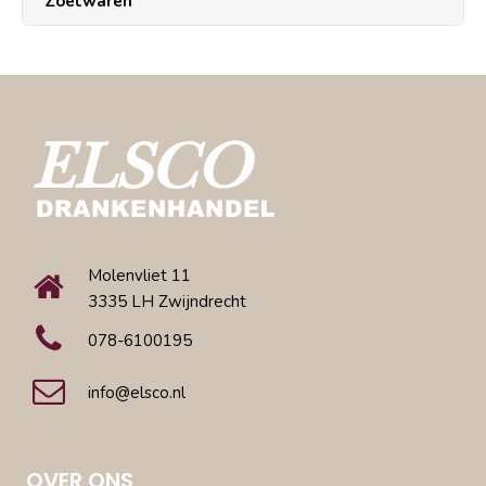
Zoetwaren
Molenvliet 11
3335 LH Zwijndrecht
078-6100195
info@elsco.nl
OVER ONS