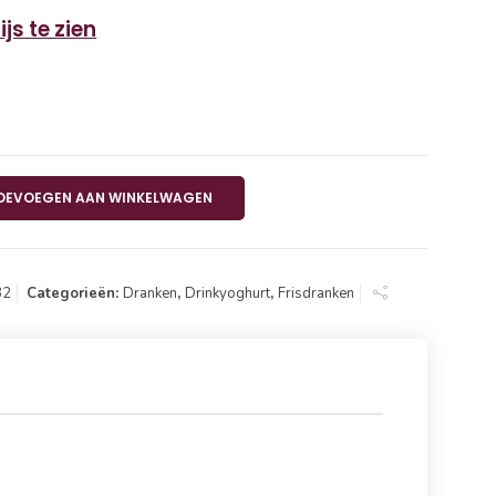
js te zien
ht BLIK 24x25 cl aantal
OEVOEGEN AAN WINKELWAGEN
32
Categorieën:
Dranken
,
Drinkyoghurt
,
Frisdranken