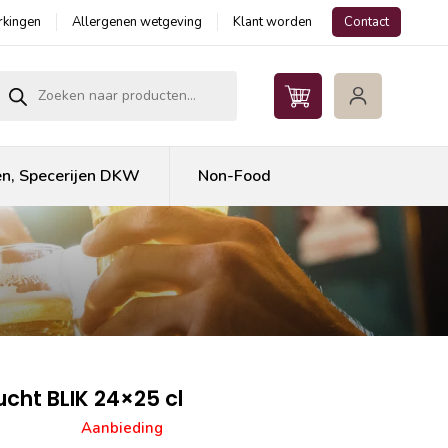
kingen
Allergenen wetgeving
Klant worden
Contact
roducten zoeken
en, Specerijen DKW
Non-Food
rucht BLIK 24×25 cl
Aanbieding