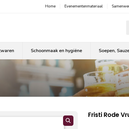
Home
Evenementenmateriaal
Samenwer
P
twaren
Schoonmaak en hygiëne
Soepen, Sauz
Fristi Rode V