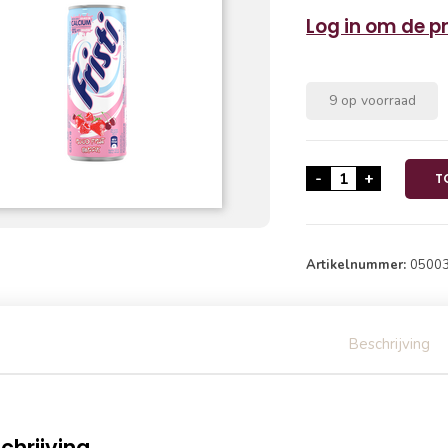
Log in om de pri
9 op voorraad
Fristi Rode Vruc
-
+
T
Artikelnummer:
0500
Beschrijving
chrijving