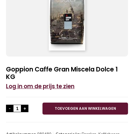
Goppion Caffe Gran Miscela Dolce 1
KG
Log in om de prijs te zien
Goppion Caffe Gran Miscela Dolce 1 KG aantal
-
+
TOEVOEGEN AAN WINKELWAGEN