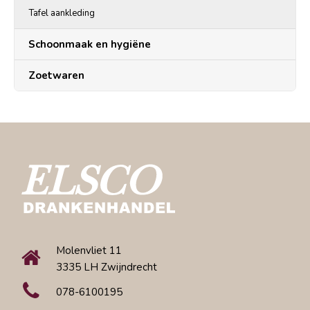
Tafel aankleding
Schoonmaak en hygiëne
Zoetwaren
Molenvliet 11
3335 LH Zwijndrecht
078-6100195