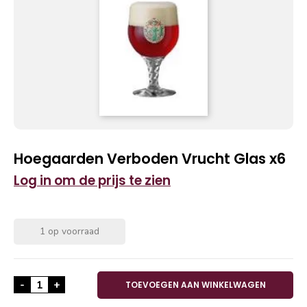
Hoegaarden Verboden Vrucht Glas x6
Log in om de prijs te zien
1 op voorraad
Hoegaarden Verboden Vrucht Glas x6 aantal
-
+
TOEVOEGEN AAN WINKELWAGEN