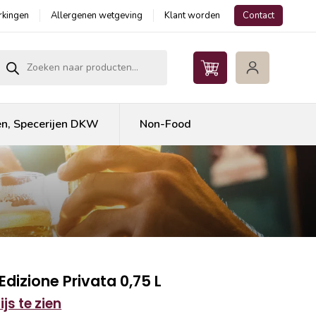
kingen
Allergenen wetgeving
Klant worden
Contact
roducten zoeken
en, Specerijen DKW
Non-Food
dizione Privata 0,75 L
js te zien