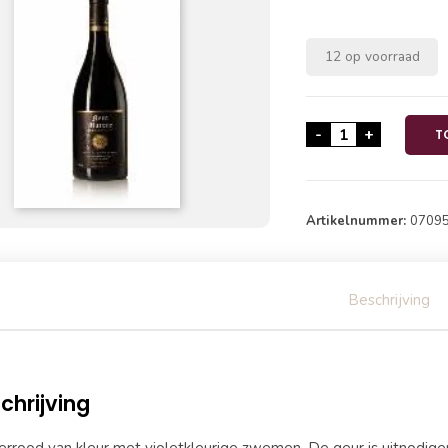
12 op voorraad
Nero Marone Edi
-
+
T
Artikelnummer:
0709
Beschrijving
chrijving