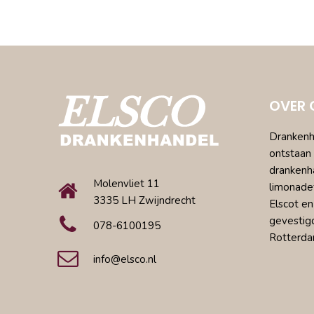
OVER 
Drankenha
ontstaan 
drankenh
Molenvliet 11
limonade
3335 LH Zwijndrecht
Elscot en
gevestig
078-6100195
Rotterda
info@elsco.nl