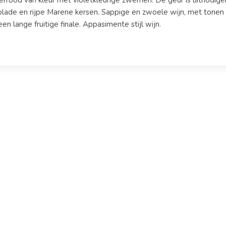
rrood van kleur met violetkleurige zwemen. De geur is uitnodigend
lade en rijpe Marene kersen. Sappige en zwoele wijn, met tonen 
en lange fruitige finale. Appasimente stijl wijn.