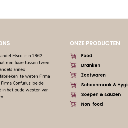
ONS
ONZE PRODUCTEN
Food
ndel Elsco is in 1962
uit een fusie tussen twee
Dranken
andels annex
Zoetwaren
fabrieken, te weten Firma
 Firma Confurius, beide
Schoonmaak & Hygi
d in het oude westen van
Soepen & sauzen
m.
Non-food