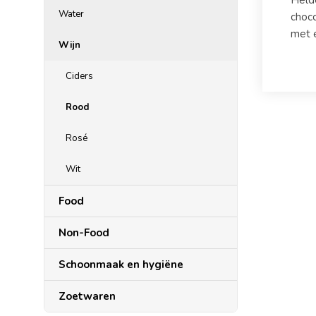
Helde
Water
choco
met e
Wijn
Ciders
Rood
Rosé
Wit
Food
Non-Food
Schoonmaak en hygiëne
Zoetwaren