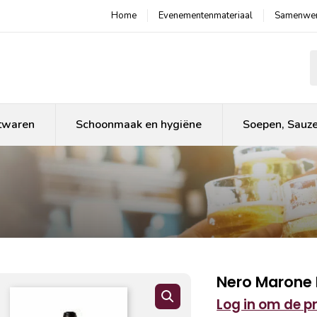
Home
Evenementenmateriaal
Samenwer
P
twaren
Schoonmaak en hygiëne
Soepen, Sauz
Nero Marone E
Log in om de pri