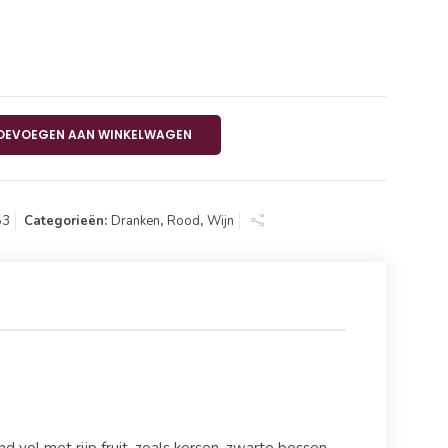
zione Privata 0,75 L aantal
OEVOEGEN AAN WINKELWAGEN
53
Categorieën:
Dranken
,
Rood
,
Wijn