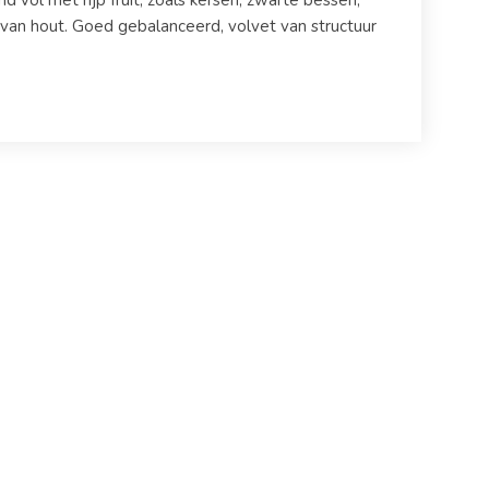
 vol met rijp fruit, zoals kersen, zwarte bessen,
van hout. Goed gebalanceerd, volvet van structuur