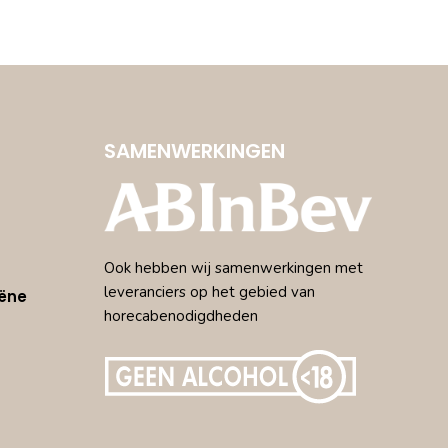
SAMENWERKINGEN
Ook hebben wij samenwerkingen met
leveranciers op het gebied van
ëne
horecabenodigdheden