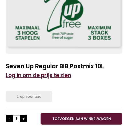
Seven Up Regular BIB Postmix 10L
Log in om de prijs te zien
1 op voorraad
Seven Up Regular BIB Postmix 10L aantal
-
+
TOEVOEGEN AAN WINKELWAGEN