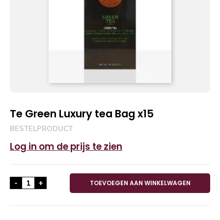
Te Green Luxury tea Bag x15
BESTELPRODUCT
Log in om de prijs te zien
Te Green Luxury tea Bag x15 aantal
-
+
TOEVOEGEN AAN WINKELWAGEN