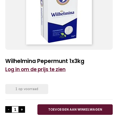
Wilhelmina Pepermunt 1x3kg
Log in om de prijs te zien
1 op voorraad
Wilhelmina Pepermunt 1x3kg aantal
-
+
TOEVOEGEN AAN WINKELWAGEN